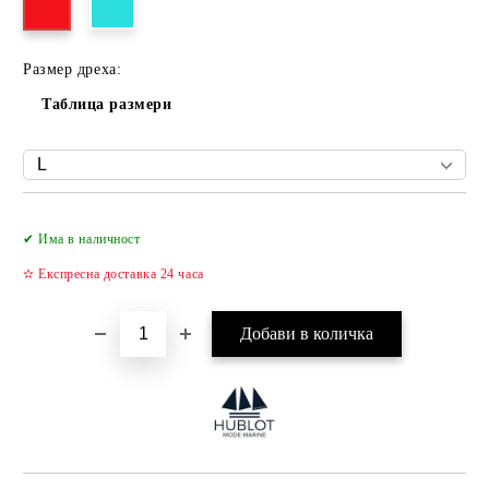
Размер дреха:
Таблица размери
Добави в желани
✔ Има в наличност
✫ Експресна доставка 24 часа