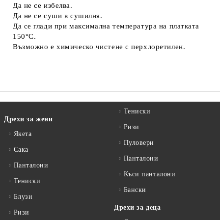
Да не се избелва.
Да не се суши в сушилня.
Да се глади при максимална температура на платката
150°C.
Възможно е химическо чистене с перхлоретилен.
Тениски
Дрехи за жени
Ризи
Якета
Пуловери
Сакa
Панталони
Панталони
Къси панталони
Тениски
Бански
Блузи
Дрехи за деца
Ризи