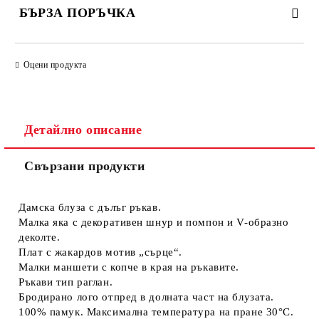
БЪРЗА ПОРЪЧКА
САМО ПОПЪЛНЕТЕ 4 ПОЛЕТА
Оцени продукта
Детайлно описание
Свързани продукти
Съгласен съм с
Политиката за лични данни
Ние ще се свържем с вас в рамките на работния ден.
Дамска блуза с дълъг ръкав.
Малка яка с декоративен шнур и помпон и V-образно
деколте.
Плат с жакардов мотив „сърце“.
Малки маншети с копче в края на ръкавите.
Ръкави тип раглан.
Бродирано лого отпред в долната част на блузата.
100% памук. Максимална температура на пране 30°C.