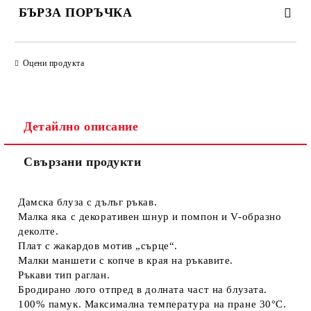
БЪРЗА ПОРЪЧКА
САМО ПОПЪЛНЕТЕ 4 ПОЛЕТА
Оцени продукта
Детайлно описание
Свързани продукти
Съгласен съм с
Политиката за лични данни
Ние ще се свържем с вас в рамките на работния ден.
Дамска блуза с дълъг ръкав.
Малка яка с декоративен шнур и помпон и V-образно
деколте.
Плат с жакардов мотив „сърце“.
Малки маншети с копче в края на ръкавите.
Ръкави тип раглан.
Бродирано лого отпред в долната част на блузата.
100% памук. Максимална температура на пране 30°C.