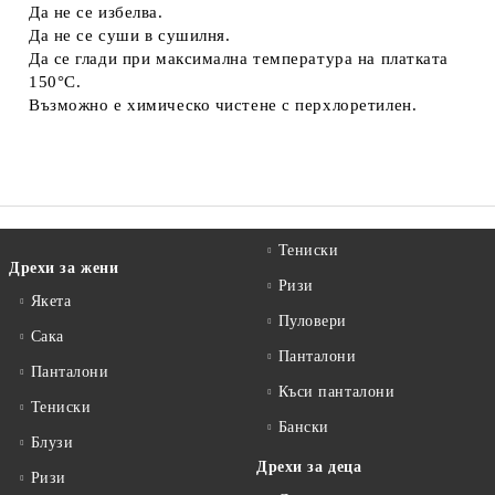
Да не се избелва.
Да не се суши в сушилня.
Да се глади при максимална температура на платката
150°C.
Възможно е химическо чистене с перхлоретилен.
Тениски
Дрехи за жени
Ризи
Якета
Пуловери
Сакa
Панталони
Панталони
Къси панталони
Тениски
Бански
Блузи
Дрехи за деца
Ризи