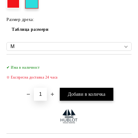
Размер дреха:
Таблица размери
Добави в желани
✔ Има в наличност
✫ Експресна доставка 24 часа