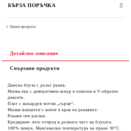
БЪРЗА ПОРЪЧКА
САМО ПОПЪЛНЕТЕ 4 ПОЛЕТА
Оцени продукта
Детайлно описание
Свързани продукти
Съгласен съм с
Политиката за лични данни
Ние ще се свържем с вас в рамките на работния ден.
Дамска блуза с дълъг ръкав.
Малка яка с декоративен шнур и помпон и V-образно
деколте.
Плат с жакардов мотив „сърце“.
Малки маншети с копче в края на ръкавите.
Ръкави тип раглан.
Бродирано лого отпред в долната част на блузата.
100% памук. Максимална температура на пране 30°C.