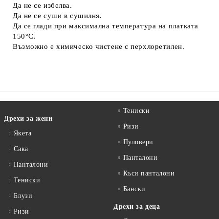
Да не се избелва.
Да не се суши в сушилня.
Да се глади при максимална температура на платката
150°C.
Възможно е химическо чистене с перхлоретилен.
Тениски
Дрехи за жени
Ризи
Якета
Пуловери
Сакa
Панталони
Панталони
Къси панталони
Тениски
Бански
Блузи
Дрехи за деца
Ризи