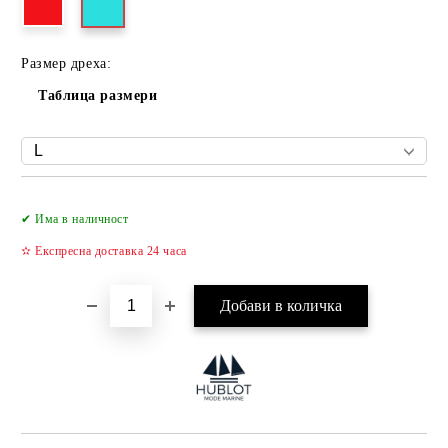
Размер дреха:
Таблица размери
Добави в желани
✔ Има в наличност
✫ Експресна доставка 24 часа