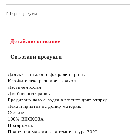
САМО ПОПЪЛНЕТЕ 4 ПОЛЕТА
Оцени продукта
Детайлно описание
Свързани продукти
Съгласен съм с
Политиката за лични данни
Ние ще се свържем с вас в рамките на работния ден.
Дамски панталон с флорален принт.
Кройка с леко разширен крачол.
Ластичен колан .
Джобове отстрани .
Бродирано лого с лодка в златист цвят отпред .
Лека и приятна на допир материя.
Състав:
100% ВИСКОЗА
Поддръжка:
Пране при максимална температура 30°C .