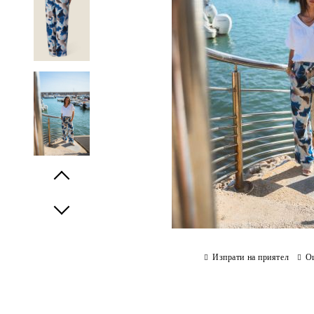
Prev
Next
Изпрати на приятел
О