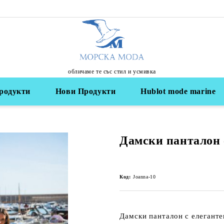
обличаме те със стил и усмивка
родукти
Нови Продукти
Hublot mode marine
Дамски панталон 
Код:
Joanna-10
Дамски панталон с елеганте