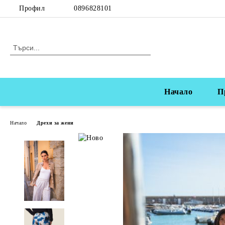
Профил
0896828101
Начало
П
Начало
Дрехи за жени