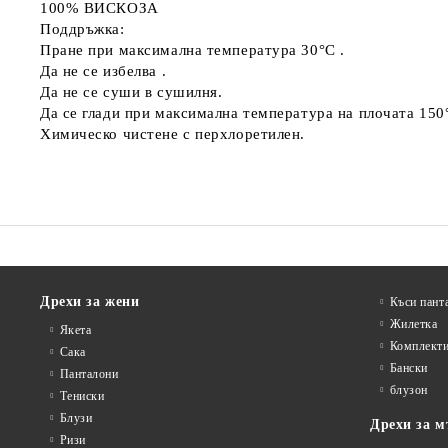
100% ВИСКОЗА
Поддръжка:
Пране при максимална температура 30°C .
Да не се избелва .
Да не се суши в сушилня.
Да се глади при максимална температура на плочата 150
Химическо чистене с перхлоретилен.
Дрехи за жени
Къси пант
Жилетка
Якета
Комплект
Сакa
Бански
Панталони
блузон
Тениски
Блузи
Дрехи за м
Ризи