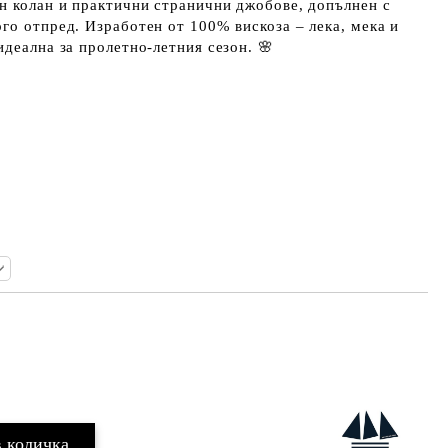
н колан и практични странични джобове, допълнен с
го отпред. Изработен от 100% вискоза – лека, мека и
идеална за пролетно-летния сезон. 🌸
Добави в желани