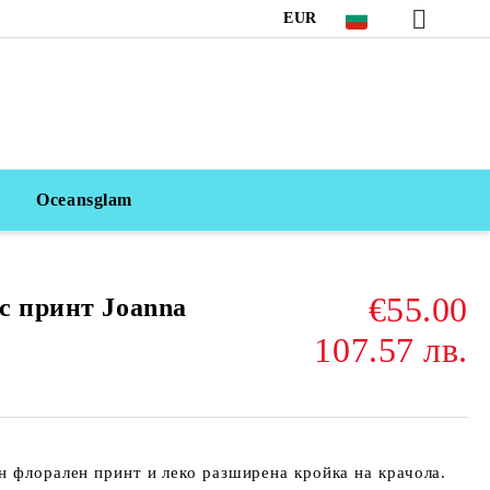
EUR
Oceansglam
€55.00
с принт Joanna
107.57 лв.
н флорален принт и леко разширена кройка на крачола.