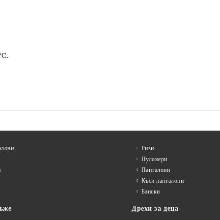
°C.
алони
Ризи
Пуловери
и
Панталони
Къси панталони
Бански
ъже
Дрехи за деца