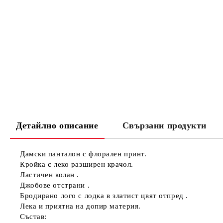
Детайлно описание
Свързани продукти
Дамски панталон с флорален принт.
Кройка с леко разширен крачол.
Ластичен колан .
Джобове отстрани .
Бродирано лого с лодка в златист цвят отпред .
Лека и приятна на допир материя.
Състав: