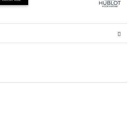
та за лични данни
те на работния ден.