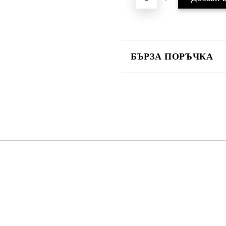
БЪРЗА ПОРЪЧКА
САМО ПОПЪЛНЕТЕ 4 ПОЛЕТА
Съгласен съм с
Политика
Ние ще се свържем с вас в рамки