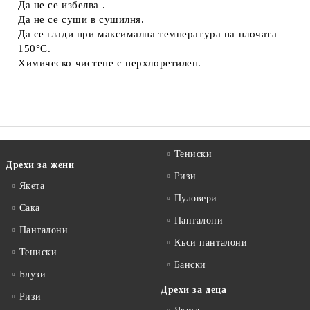
Да не се избелва .
Да не се суши в сушилня.
Да се глади при максимална температура на плочата
150°C.
Химическо чистене с перхлоретилен.
Тениски
Дрехи за жени
Ризи
Якета
Пуловери
Сакa
Панталони
Панталони
Къси панталони
Тениски
Бански
Блузи
Дрехи за деца
Ризи