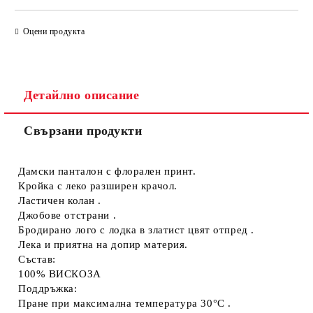
САМО ПОПЪЛНЕТЕ 4 ПОЛЕТА
Оцени продукта
Детайлно описание
Свързани продукти
Съгласен съм с
Политиката за лични данни
Ние ще се свържем с вас в рамките на работния ден.
Дамски панталон с флорален принт.
Кройка с леко разширен крачол.
Ластичен колан .
Джобове отстрани .
Бродирано лого с лодка в златист цвят отпред .
Лека и приятна на допир материя.
Състав:
100% ВИСКОЗА
Поддръжка:
Пране при максимална температура 30°C .