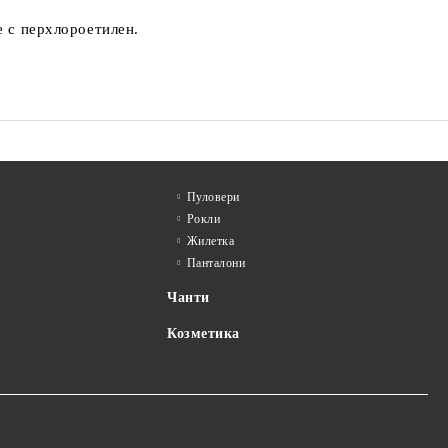
е с перхлороетилен.
Пуловери
Рокли
Жилетка
Панталони
Чанти
Козметика