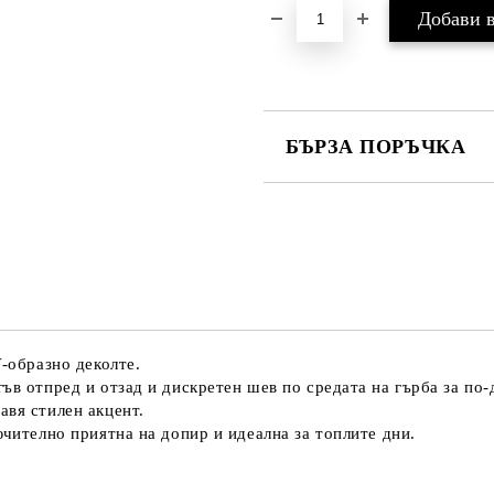
БЪРЗА ПОРЪЧКА
САМО ПОПЪЛНЕТЕ 4 ПОЛЕТА
Съгласен съм с
Политика
Ние ще се свържем с вас в рамки
V-образно деколте.
ъв отпред и отзад и дискретен шев по средата на гърба за по-
авя стилен акцент.
ючително приятна на допир и идеална за топлите дни.