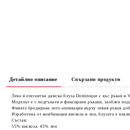
Детайлно описание
Свързани продукти
Лека и елегантна дамска блуза Dominique с къс ръкав и 
Моделът е с подгънати и фиксирани ръкави, заоблен подг
Фината бродирана лого-апликация върху левия ръкав доб
Изработена от комбинация вискоза и лен, блузата е изкл
Състав:
55% вискоза, 45% лен