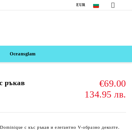
EUR
Oceansglam
€69.00
с ръкав
134.95 лв.
 Dominique с къс ръкав и елегантно V-образно деколте.