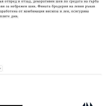
ъв отпред и отзад, декоративен шев по средата на гърба
ви за небрежен шик. Фината бродерия на левия ръкав
зработена от комбинация вискоза и лен, осигурява
плите дни.
Добави в желани