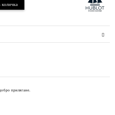
та за лични данни
те на работния ден.
добро прилягане.