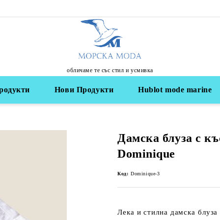
обличаме те със стил и усмивка
родукти
Нови Продукти
Hublot mode marine
Дамска блуза с къ
Dominique
Код:
Dominique-3
Лека и стилна дамска блуза