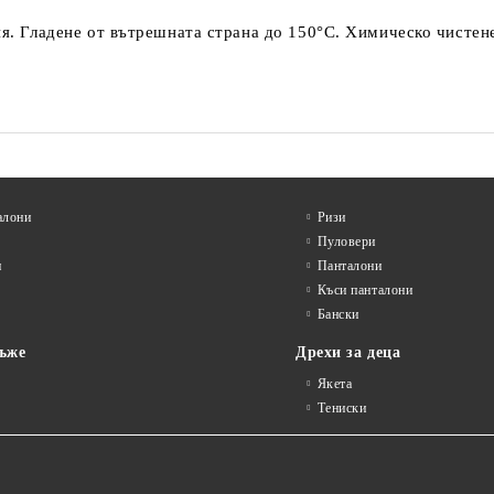
ня. Гладене от вътрешната страна до 150°C. Химическо чистен
алони
Ризи
Пуловери
и
Панталони
Къси панталони
Бански
ъже
Дрехи за деца
Якета
Тениски