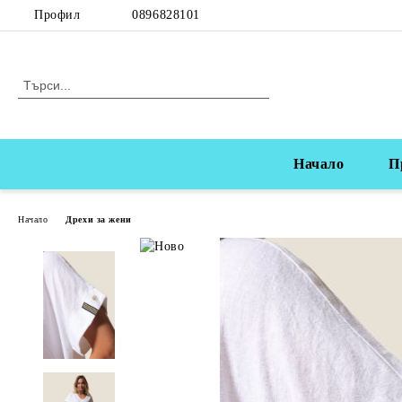
Профил
0896828101
Начало
П
Начало
Дрехи за жени