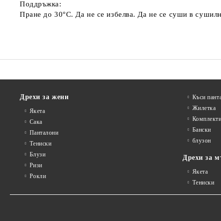
Поддръжка:
Пране до 30°C. Да не се избелва. Да не се суши в сушил
Дрехи за жени
Къси пант
Жилетка
Якета
Комплект
Сакa
Бански
Панталони
блузон
Тениски
Блузи
Дрехи за м
Ризи
Якета
Рокли
Тениски