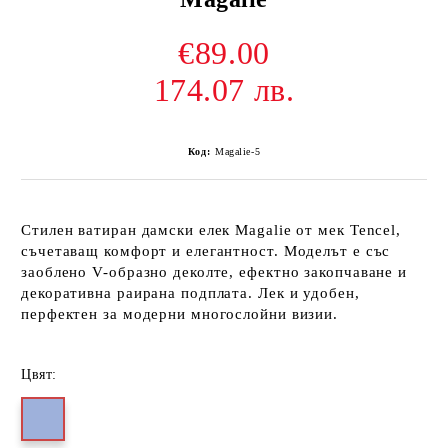
€89.00
174.07 лв.
Код:
Magalie-5
Стилен ватиран дамски елек Magalie от мек Tencel,
съчетаващ комфорт и елегантност. Моделът е със
заоблено V-образно деколте, ефектно закопчаване и
декоративна раирана подплата. Лек и удобен,
перфектен за модерни многослойни визии.
Цвят: