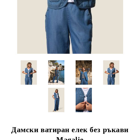
Дамски ватиран елек без ръкави
Magalie