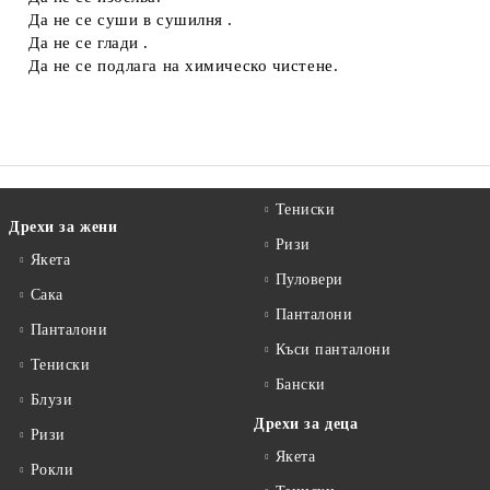
Да не се суши в сушилня .
Да не се глади .
Да не се подлага на химическо чистене.
Тениски
Дрехи за жени
Ризи
Якета
Пуловери
Сакa
Панталони
Панталони
Къси панталони
Тениски
Бански
Блузи
Дрехи за деца
Ризи
Якета
Рокли