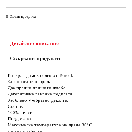
САМО ПОПЪЛНЕТЕ 4 ПОЛЕТА
Оцени продукта
Детайлно описание
Свързани продукти
Съгласен съм с
Политиката за лични данни
Ние ще се свържем с вас в рамките на работния ден.
Ватиран дамски елек от Tencel.
Закопчаване отпред.
Два предни пришити джоба.
Декоративна раирана подплата.
Заоблено V-образно деколте.
Състав:
100% Tencel
Поддръжка:
Максимална температура на пране 30°C.
Да не се избелва.