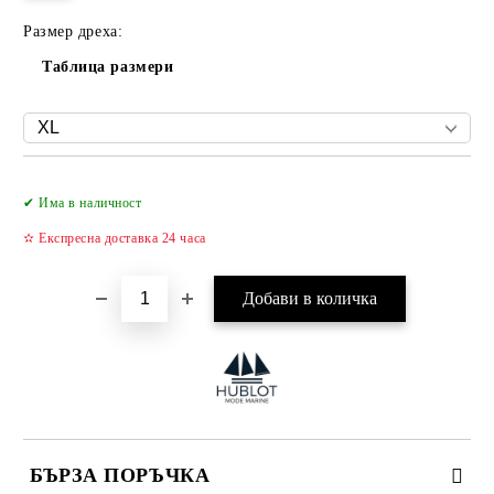
Размер дреха:
Таблица размери
Добави в желани
✔ Има в наличност
✫ Експресна доставка 24 часа
БЪРЗА ПОРЪЧКА