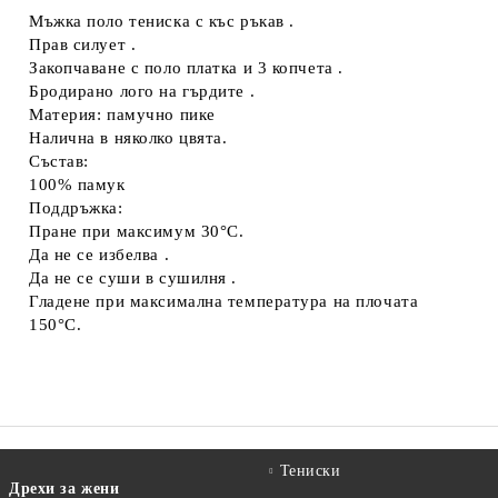
Мъжка поло тениска с къс ръкав .
Съгласен съм с
Политиката за лични данни
Прав силует .
Закопчаване с поло платка и 3 копчета .
Ние ще се свържем с вас в рамките на работния ден.
Бродирано лого на гърдите .
Материя: памучно пике
Налична в няколко цвята.
Състав:
100% памук
Поддръжка:
Пране при максимум 30°C.
Да не се избелва .
Да не се суши в сушилня .
Гладене при максимална температура на плочата
150°C.
Тениски
Дрехи за жени