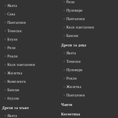
Ризи
Якета
Пуловери
Сакa
Панталони
Панталони
Къси панталони
Тениски
Бански
Блузи
Дрехи за деца
Ризи
Якета
Рокли
Тениски
Къси панталони
Пуловери
Жилетка
Рокли
Комплекти
Жилетка
Бански
Панталони
блузон
Чанти
Дрехи за мъже
Козметика
Якета