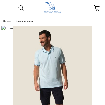
Начало
Дрехи за мъже