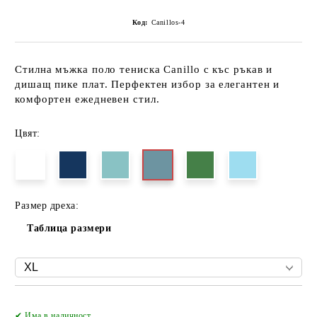
Код:
Canillos-4
Стилна мъжка поло тениска Canillo с къс ръкав и
дишащ пике плат. Перфектен избор за елегантен и
комфортен ежедневен стил.
Цвят:
Размер дреха:
Таблица размери
Добави в желани
✔ Има в наличност