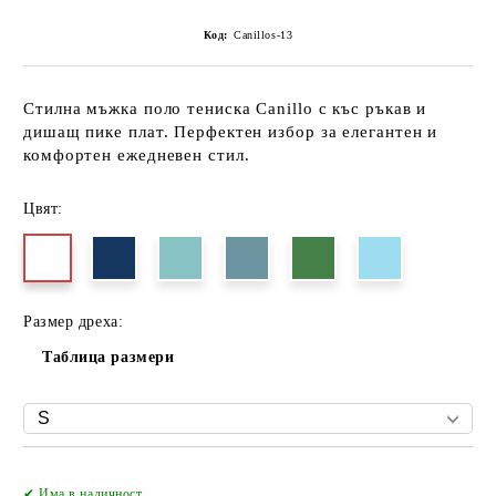
Код:
Canillos-13
Стилна мъжка поло тениска Canillo с къс ръкав и
дишащ пике плат. Перфектен избор за елегантен и
комфортен ежедневен стил.
Цвят:
Размер дреха:
Таблица размери
Добави в желани
✔ Има в наличност