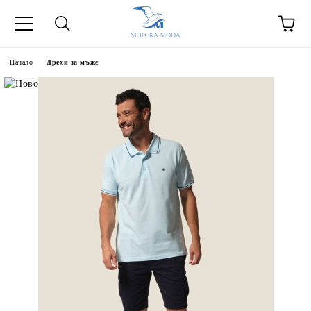
Начало
Дрехи за мъже