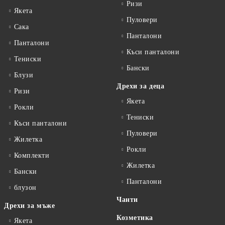
Ризи
Якета
Пуловери
Сакa
Панталони
Панталони
Къси панталони
Тениски
Бански
Блузи
Дрехи за деца
Ризи
Якета
Рокли
Тениски
Къси панталони
Пуловери
Жилетка
Рокли
Комплекти
Жилетка
Бански
Панталони
блузон
Чанти
Дрехи за мъже
Козметика
Якета