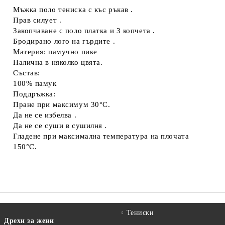
Мъжка поло тениска с къс ръкав .
Съгласен съм с
Политиката за лични данни
Прав силует .
Закопчаване с поло платка и 3 копчета .
Ние ще се свържем с вас в рамките на работния ден.
Бродирано лого на гърдите .
Материя: памучно пике
Налична в няколко цвята.
Състав:
100% памук
Поддръжка:
Пране при максимум 30°C.
Да не се избелва .
Да не се суши в сушилня .
Гладене при максимална температура на плочата
150°C.
Тениски
Дрехи за жени