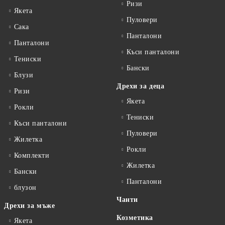
Ризи
Якета
Пуловери
Сакa
Панталони
Панталони
Къси панталони
Тениски
Бански
Блузи
Дрехи за деца
Ризи
Якета
Рокли
Тениски
Къси панталони
Пуловери
Жилетка
Рокли
Комплекти
Жилетка
Бански
Панталони
блузон
Чанти
Дрехи за мъже
Козметика
Якета