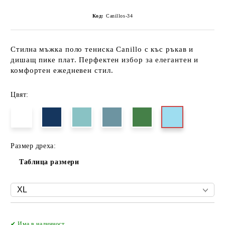
Код:
Canillos-34
Стилна мъжка поло тениска Canillo с къс ръкав и
дишащ пике плат. Перфектен избор за елегантен и
комфортен ежедневен стил.
Цвят:
Размер дреха:
Таблица размери
Добави в желани
✔ Има в наличност