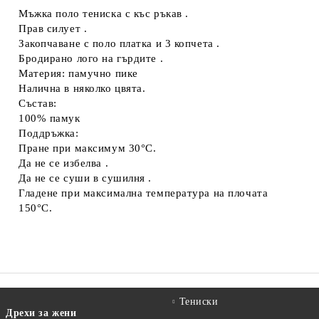
Мъжка поло тениска с къс ръкав .
Съгласен съм с
Политиката за лични данни
Прав силует .
Закопчаване с поло платка и 3 копчета .
Ние ще се свържем с вас в рамките на работния ден.
Бродирано лого на гърдите .
Материя: памучно пике
Налична в няколко цвята.
Състав:
100% памук
Поддръжка:
Пране при максимум 30°C.
Да не се избелва .
Да не се суши в сушилня .
Гладене при максимална температура на плочата
150°C.
Тениски
Дрехи за жени