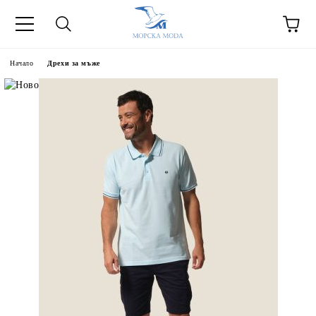
Начало
Дрехи за мъже