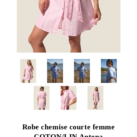
Robe chemise courte femme
COTON/LIN Antona