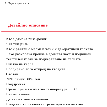
Оцени продукта
Детайлно описание
Къса дамска риза-рокля
Съгласен съм с
Политиката за лични данни
Яка тип риза
Къси ръкави с малки платки и декоративни копчета
Ние ще се свържем с вас в рамките на работния ден.
Леко разкроена кройка в долната част и подвижен
текстилен колан за подчертаване на талията
Платка на гърба
Бродирано лого отпред на гърдите
Състав
70% памук 30% лен
Поддръжка
Пране при максимална температура 30°C
Без избелване
Да не се суши в сушилня
Гладене от опаковата страна при максимална