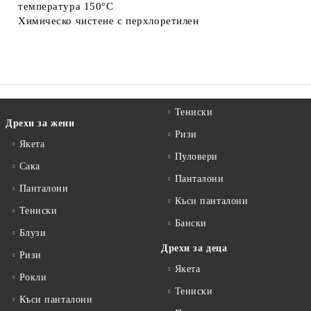
температура 150°C
Химическо чистене с перхлоретилен
Тениски
Дрехи за жени
Ризи
Якета
Пуловери
Сакa
Панталони
Панталони
Къси панталони
Тениски
Бански
Блузи
Дрехи за деца
Ризи
Якета
Рокли
Тениски
Къси панталони