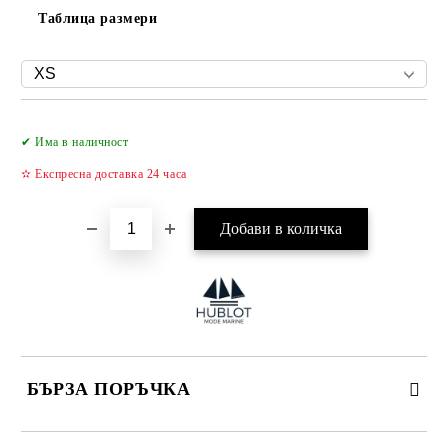
Таблица размери
Добави в желани
✔ Има в наличност
✫ Експресна доставка 24 часа
БЪРЗА ПОРЪЧКА
САМО ПОПЪЛНЕТЕ 4 ПОЛЕТА