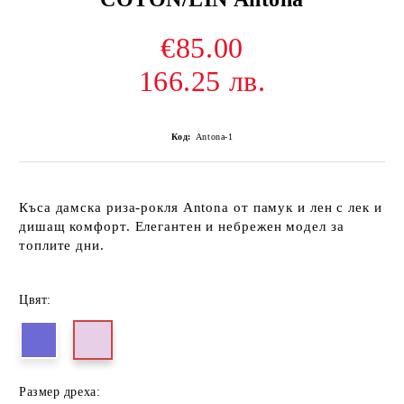
€85.00
166.25 лв.
Код:
Antona-1
Къса дамска риза-рокля Antona от памук и лен с лек и
дишащ комфорт. Елегантен и небрежен модел за
топлите дни.
Цвят:
Размер дреха: