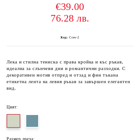
€39.00
76.28 лв.
Код:
Crew-2
Лека и стилна тениска с права кройка и къс ръкав,
идеална за слънчеви дни и романтични разходки. С
декоративен мотив отпред и отзад и фин тъкана
етикетна лента на левия ръкав за завършен елегантен
вид.
Цвят:
Размер дреха: