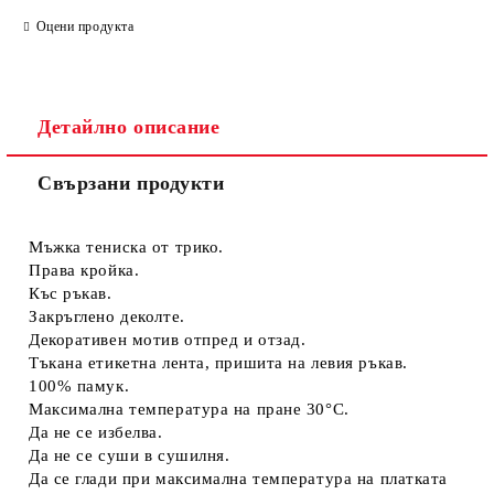
САМО ПОПЪЛНЕТЕ 4 ПОЛЕТА
Оцени продукта
Детайлно описание
Свързани продукти
Съгласен съм с
Политиката за лични данни
Ние ще се свържем с вас в рамките на работния ден.
Мъжка тениска от трико.
Права кройка.
Къс ръкав.
Закръглено деколте.
Декоративен мотив отпред и отзад.
Тъкана етикетна лента, пришита на левия ръкав.
100% памук.
Максимална температура на пране 30°C.
Да не се избелва.
Да не се суши в сушилня.
Да се глади при максимална температура на платката