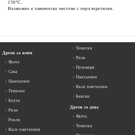
150°C.
Възможно е химическо чистене с перхлоретилен.
Тениски
Дрехи за жени
Ризи
Якета
Пуловери
Сакa
Панталони
Панталони
Къси панталони
Тениски
Бански
Блузи
Дрехи за деца
Ризи
Якета
Рокли
Тениски
Къси панталони